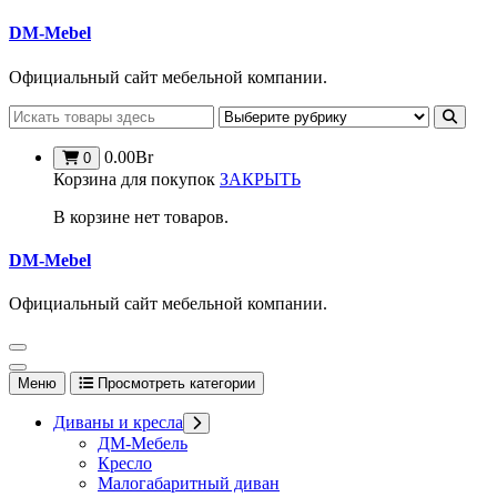
Перейти
DM-Mebel
к
содержимому
Официальный сайт мебельной компании.
0.00
Br
0
Корзина для покупок
ЗАКРЫТЬ
В корзине нет товаров.
DM-Mebel
Официальный сайт мебельной компании.
Меню
Просмотреть категории
Диваны и кресла
ДМ-Мебель
Кресло
Малогабаритный диван