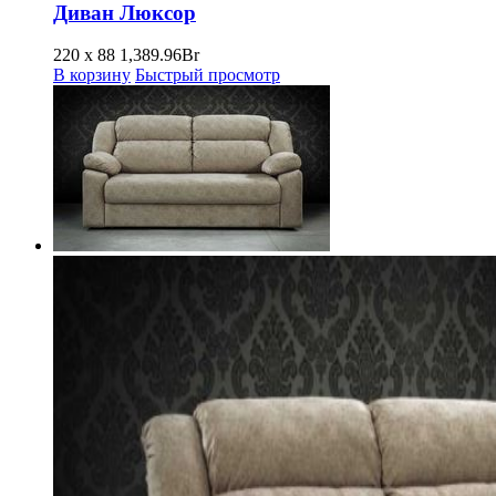
Диван Люксор
220 x 88
1,389.96
Br
В корзину
Быстрый просмотр