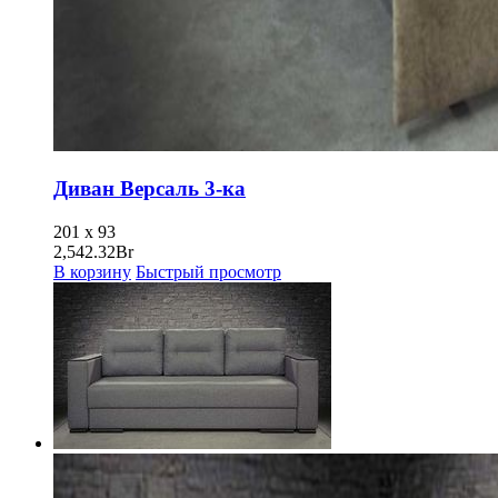
Диван Версаль 3-ка
201 x 93
2,542.32
Br
В корзину
Быстрый просмотр