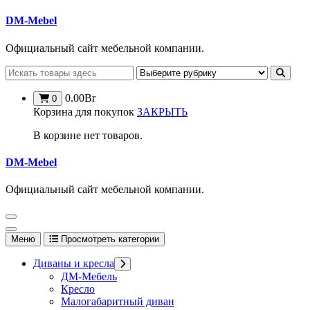
Перейти
DM-Mebel
к
содержимому
Официальный сайт мебельной компании.
0.00
Br
0
Корзина для покупок
ЗАКРЫТЬ
В корзине нет товаров.
DM-Mebel
Официальный сайт мебельной компании.
Меню
Просмотреть категории
Диваны и кресла
ДМ-Мебель
Кресло
Малогабаритный диван