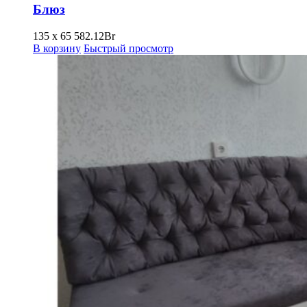
Блюз
135 х 65
582.12
Br
В корзину
Быстрый просмотр