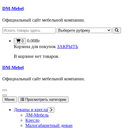
Перейти
DM-Mebel
к
содержимому
Официальный сайт мебельной компании.
0.00
Br
0
Корзина для покупок
ЗАКРЫТЬ
В корзине нет товаров.
DM-Mebel
Официальный сайт мебельной компании.
Меню
Просмотреть категории
Диваны и кресла
ДМ-Мебель
Кресло
Малогабаритный диван