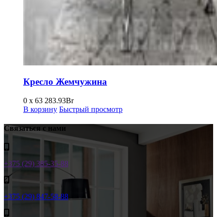
Кресло Жемчужина
0 x 63
283.93
Br
В корзину
Быстрый просмотр
Связаться с нами
+375 (29) 385-35-88
+375 (29) 847-58-88