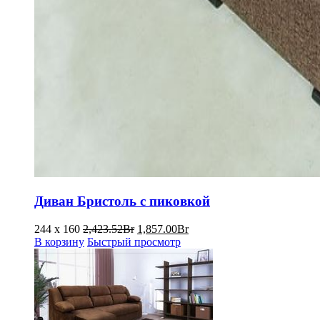
Диван Бристоль с пиковкой
Первоначальная
Текущая
244 x 160
2,423.52
Br
1,857.00
Br
цена
цена:
В корзину
Быстрый просмотр
составляла
1,857.00Br.
2,423.52Br.