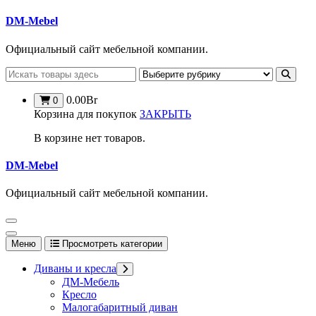
Перейти
DM-Mebel
к
содержимому
Официальный сайт мебельной компании.
0.00
Br
0
Корзина для покупок
ЗАКРЫТЬ
В корзине нет товаров.
DM-Mebel
Официальный сайт мебельной компании.
Меню
Просмотреть категории
Диваны и кресла
ДМ-Мебель
Кресло
Малогабаритный диван