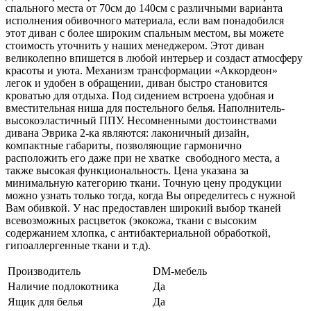
спального места от 70см до 140см с различными варианта
исполнения обивочного материала, если вам понадобился
этот диван с более широким спальным местом, вы можете
стоимость уточнить у наших менеджером. Этот диван
великолепно впишется в любой интерьер и создаст атмосферу
красоты и уюта. Механизм трансформации «Аккордеон»
легок и удобен в обращении, диван быстро становится
кроватью для отдыха. Под сидением встроена удобная и
вместительная ниша для постельного белья. Наполнитель-
высокоэластичный ППУ. Несомненными достоинствами
дивана Эврика 2-ка являются: лаконичный дизайн,
компактные габариты, позволяющие гармонично
расположить его даже при не хватке свободного места, а
также высокая функциональность. Цена указана за
минимальную категорию ткани. Точную цену продукции
можно узнать только тогда, когда Вы определитесь с нужной
Вам обивкой. У нас предоставлен широкий выбор тканей
всевозможных расцветок (экокожа, ткани с высоким
содержанием хлопка, с антибактериальной обработкой,
гипоаллергенные ткани и т.д).
Производитель
DM-мебель
Наличие подлокотника
Да
Ящик для белья
Да