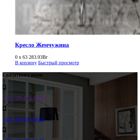
Кресло Жемчужина
0 x 63
283.93
Br
В корзину
Быстрый просмотр
Связаться с нами
+375 (29) 385-35-88
+375 (29) 847-58-88