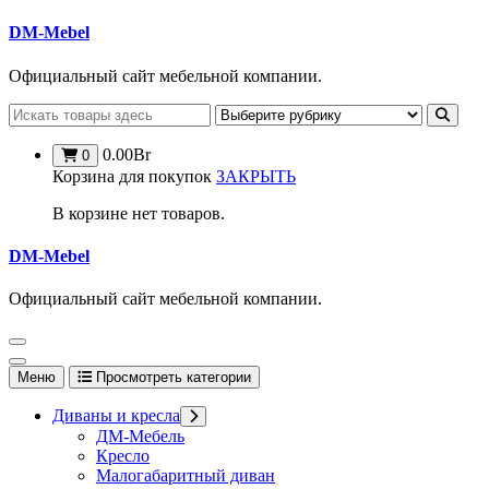
Перейти
DM-Mebel
к
содержимому
Официальный сайт мебельной компании.
0.00
Br
0
Корзина для покупок
ЗАКРЫТЬ
В корзине нет товаров.
DM-Mebel
Официальный сайт мебельной компании.
Меню
Просмотреть категории
Диваны и кресла
ДМ-Мебель
Кресло
Малогабаритный диван