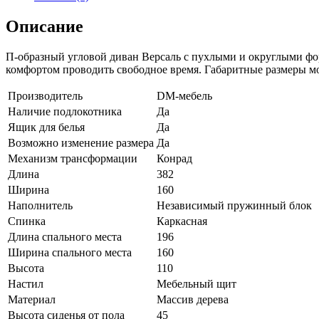
Описание
П-образный угловой диван Версаль с пухлыми и округлыми форм
комфортом проводить свободное время. Габаритные размеры мо
Производитель
DM-мебель
Наличие подлокотника
Да
Ящик для белья
Да
Возможно изменение размера
Да
Механизм трансформации
Конрад
Длина
382
Ширина
160
Наполнитель
Независимый пружинный блок
Спинка
Каркасная
Длина спального места
196
Ширина спального места
160
Высота
110
Настил
Мебельный щит
Материал
Массив дерева
Высота сиденья от пола
45