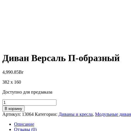
Диван Версаль П-образный
4,990.85
Br
382 x 160
Доступно для предзаказа
Количество
товара
В корзину
Диван
Артикул:
13064
Категории:
Диваны и кресла
,
Модульные дива
Версаль
П-
Описание
образный
Отзывы (0)