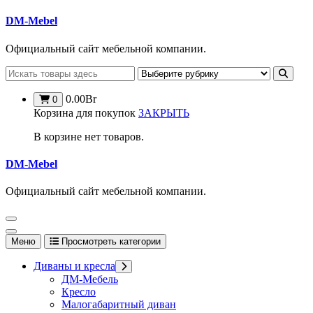
Перейти
DM-Mebel
к
содержимому
Официальный сайт мебельной компании.
0.00
Br
0
Корзина для покупок
ЗАКРЫТЬ
В корзине нет товаров.
DM-Mebel
Официальный сайт мебельной компании.
Меню
Просмотреть категории
Диваны и кресла
ДМ-Мебель
Кресло
Малогабаритный диван